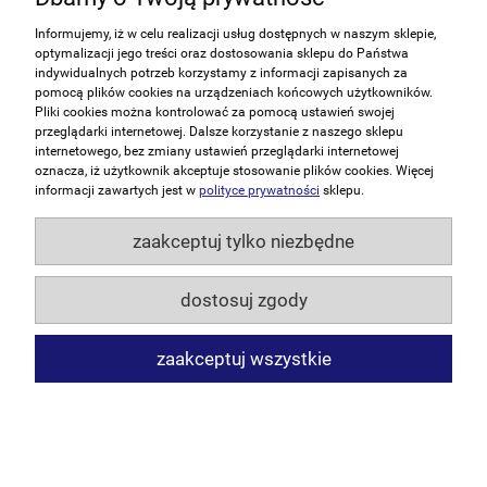
Polityka prywatności
Informujemy, iż w celu realizacji usług dostępnych w naszym sklepie,
optymalizacji jego treści oraz dostosowania sklepu do Państwa
indywidualnych potrzeb korzystamy z informacji zapisanych za
pomocą plików cookies na urządzeniach końcowych użytkowników.
Zakupy
Pliki cookies można kontrolować za pomocą ustawień swojej
przeglądarki internetowej. Dalsze korzystanie z naszego sklepu
Pomoc
internetowego, bez zmiany ustawień przeglądarki internetowej
oznacza, iż użytkownik akceptuje stosowanie plików cookies. Więcej
informacji zawartych jest w
polityce prywatności
sklepu.
Moje konto
zaakceptuj tylko niezbędne
Informacje
dostosuj zgody
pokaż pełną wersję strony
zaakceptuj wszystkie
Sklep internetowy Shoper.pl