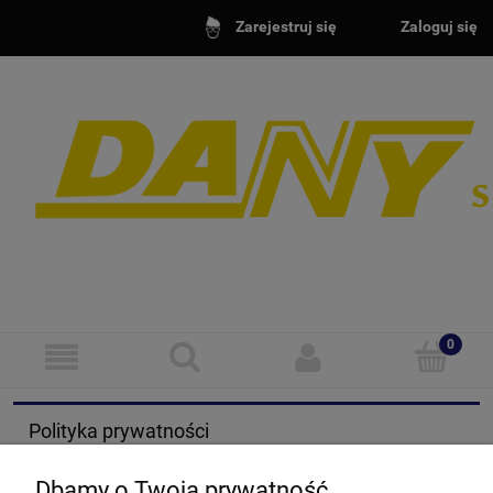
Zarejestruj się
Zaloguj się
Bramy Drzwi Szlabany Automatyka
Oświetlenie LED
Polityka prywatności
Dbamy o Twoją prywatność