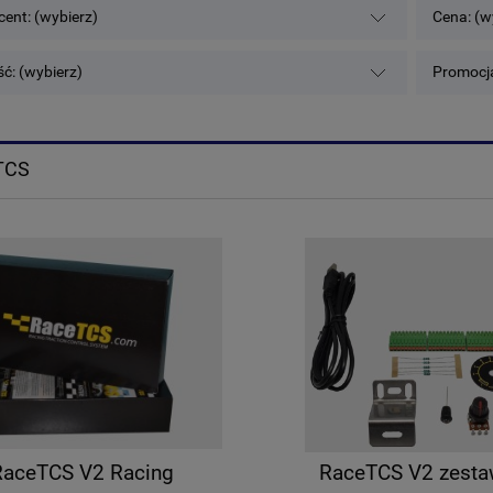
ent: (wybierz)
Cena: (w
ć: (wybierz)
Promocja
TCS
RaceTCS V2 Racing
RaceTCS V2 zest