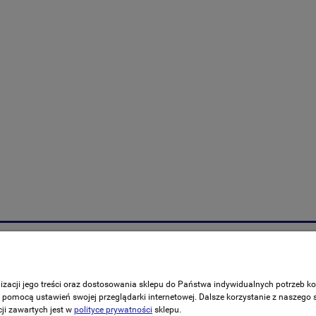
Moje konto
ać?
Logowanie
alizacji jego treści oraz dostosowania sklepu do Państwa indywidualnych potrzeb 
ania
Moje zamówienia
omocą ustawień swojej przeglądarki internetowej. Dalsze korzystanie z naszego s
ji zawartych jest w
polityce prywatności
sklepu.
rywatności
Przechowalnia