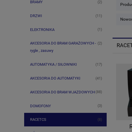
(2)
BRAMY
Produc
(11)
DRZWI
Nowoś
(1)
ELEKTRONIKA
(2)
AKCESORIA DO BRAM GARAŻOWYCH -
RACE
rygle , zasuwy
(17)
AUTOMATYKA / SIŁOWNIKI
(41)
AKCESORIA DO AUTOMATYKI
(88)
AKCESORIA DO BRAM WJAZDOWYCH
(3)
DOMOFONY
(8)
RACETCS