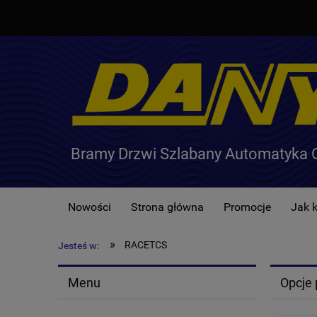
Bramy Drzwi Szlabany Automatyka 
Nowości
Strona główna
Promocje
Jak 
»
RACETCS
Jesteś w:
Menu
Opcje 