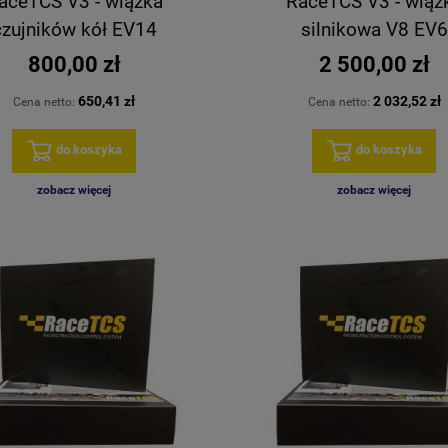
aceTCS V3 - wiązka
RaceTCS V3 - wiąz
czujników kół EV14
silnikowa V8 EV6
800,00 zł
2 500,00 zł
650,41 zł
2 032,52 zł
Cena netto:
Cena netto:
do koszyka
do koszyka
zobacz więcej
zobacz więcej