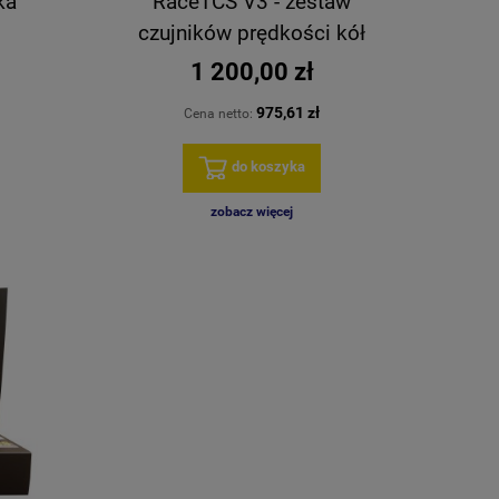
ka
RaceTCS V3 - zestaw
czujników prędkości kół
1 200,00 zł
975,61 zł
Cena netto:
do koszyka
zobacz więcej