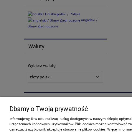
polski / Polska
angielski /
Stany Zjednoczone
Waluty
Wybierz walutę
Zakupy
Pomoc
Dbamy o Twoją prywatność
Formy płatności
Jak kupow
Informujemy, iż w celu realizacji usług dostępnych w naszym sklepie, optym
Czas realizacji zamówienia
Częste pyt
urządzeniach końcowych użytkowników. Pliki cookies można kontrolować za p
oznacza, iż użytkownik akceptuje stosowanie plików cookies. Więcej informac
Koszt dostawy
Polityka p