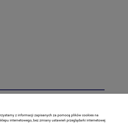
Informacje
O nas
korzystamy z informacji zapisanych za pomocą plików cookies na
Kontakt
klepu internetowego, bez zmiany ustawień przeglądarki internetowej
Linki